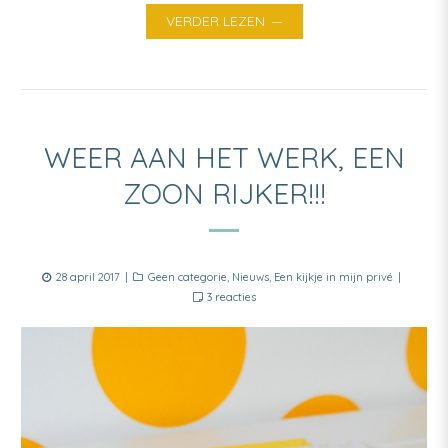
VERDER LEZEN
WEER AAN HET WERK, EEN
ZOON RIJKER!!!
Posted
Categories
28 april 2017
Geen categorie
,
Nieuws
,
Een kijkje in mijn privé
on
op
3 reacties
Weer
aan
het
werk,
een
zoon
rijker!!!