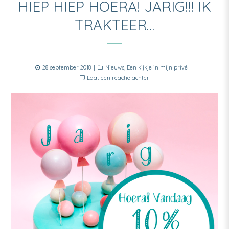
HIEP HIEP HOERA! JARIG!!! IK
TRAKTEER…
Posted
Categories
28 september 2018
Nieuws
,
Een kijkje in mijn privé
on
Laat een reactie achter