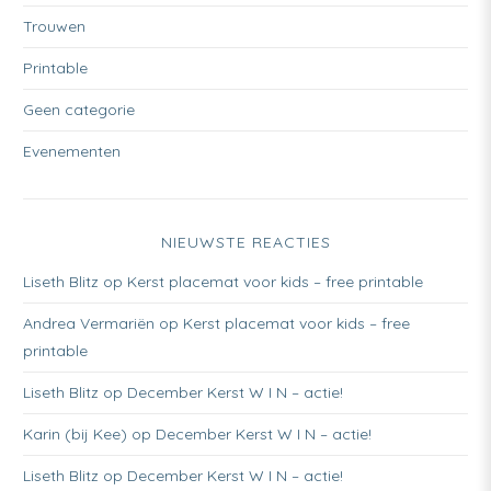
Trouwen
Printable
Geen categorie
Evenementen
NIEUWSTE REACTIES
Liseth Blitz
op
Kerst placemat voor kids – free printable
Andrea Vermariën
op
Kerst placemat voor kids – free
printable
Liseth Blitz
op
December Kerst W I N – actie!
Karin (bij Kee)
op
December Kerst W I N – actie!
Liseth Blitz
op
December Kerst W I N – actie!