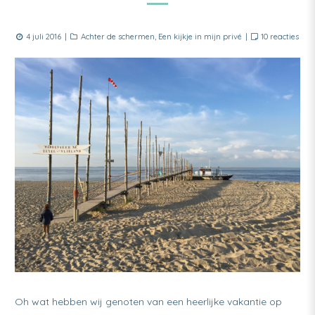
Posted
Categories
op
4 juli 2016
Achter de schermen
,
Een kijkje in mijn privé
10 reacties
on
Ter
van
een
heer
Vaka
–
Texe
tips
Oh wat hebben wij genoten van een heerlijke vakantie op