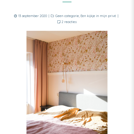
Posted
Categories
13 september 2020
Geen categorie
,
Een kijkje in mijn privé
on
op
2 reacties
Gek
op
kleur!
Én
interieurstyling!