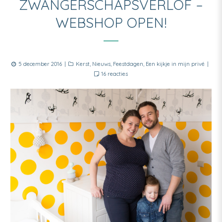
ZWANGERSCHAPSVERLOF –
WEBSHOP OPEN!
Posted
Categories
5 december 2016
Kerst
,
Nieuws
,
Feestdagen
,
Een kijkje in mijn privé
on
op
16 reacties
Zwangerschapsverlof
–
webshop
open!