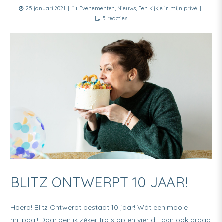
Posted
Categories
25 januari 2021
Evenementen
,
Nieuws
,
Een kijkje in mijn privé
on
op
5 reacties
Hoera!
Blitz
Ontwerpt
10
jaar!
BLITZ ONTWERPT 10 JAAR!
Hoera! Blitz Ontwerpt bestaat 10 jaar! Wát een mooie
mijlpaal! Daar ben ik zéker trots op en vier dit dan ook graag