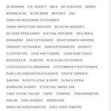
(E-)BOEKEN
A.M. AGENCY
ABCA
AM COACHING
AMNED
BEDANKJE.NL
BLOM B&MB
BRYONLY
CAG
CAROLIEN BOOGAARD FOTOGRAFIE
CRANE INSPECTION SERVICES
DE MOOR WASSERIJ
DE OUDE SPEELKAMER
DIGITAAL ONTWERP
DPG MEDIA
DRUKWERK
EMIE FOTOGRAFIE
ERGOTHERAPIE KRIMPEN
FERMONT FOTOGRAFIE
GEBOORTEKAARTEN
HIP&HOT
ILLUSTRATIES
JOSÉ VAN TILBURG
JOUW MIND COACH
KIDSFEESTJE
KLANTEN
KLIK-KLAK FOTOGRAFIE
LOGO/HUISSTIJL/BRANDING
OTTEVANGER FYSIOTHERAPIE
PURE LIFE GEBOORTEFOTOGRAFIE
ROOTS THERAPIE
SANOMA
SLOOTS LEGAL & MORE
SLOW & GROW
SPARKLING SCRAPS
STICHTING JARIGE JOB
TAND TOTAAL VALLEN
TAUPE
TRIMENSI
TROUWKAARTEN
VAN-AN
VINK ACADEMY
WEBDESIGN
ZAKELIJKE KERSTKAARTEN
ZOET GOED TAARTEN