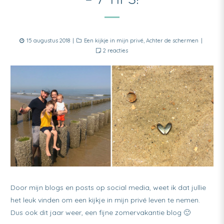
Posted
Categories
15 augustus 2018
Een kijkje in mijn privé
,
Achter de schermen
on
op
2 reacties
Wat
een
fijne
zomervakantie
in
Zeeland
–
7
tips!
Door mijn blogs en posts op social media, weet ik dat jullie
het leuk vinden om een kijkje in mijn privé leven te nemen.
Dus ook dit jaar weer, een fijne zomervakantie blog 🙂