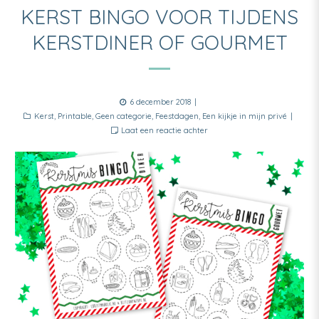
KERST BINGO VOOR TIJDENS
KERSTDINER OF GOURMET
Posted
6 december 2018
Categories
on
Kerst
,
Printable
,
Geen categorie
,
Feestdagen
,
Een kijkje in mijn privé
Laat een reactie achter