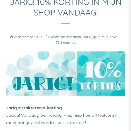
JARIG! 10% KORTING IN MIJN
SHOP VANDAAG!
Posted
Categories
28 september 2017
Achter de schermen
,
Een kijkje in mijn privé
on
op
4 reacties
Jarig!
104
KORTING
in
mijn
shop
vandaag!
Jarig = trakteren = korting
Jaaaa! Vandaag ben ik jarig! Hiep hiep hoera!!! Natuurlijk
moet dat gevierd worden, dus ik trakteer!