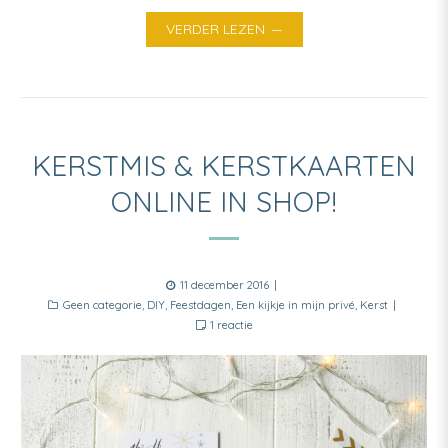
VERDER LEZEN
KERSTMIS & KERSTKAARTEN
ONLINE IN SHOP!
Posted
11 december 2016
Categories
on
Geen categorie
,
DIY
,
Feestdagen
,
Een kijkje in mijn privé
,
Kerst
op
1 reactie
Kerstmis
&
kerstkaarten
online
in
shop!