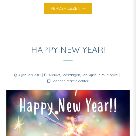
VERDER LEZEN
HAPPY NEW YEAR!
Posted
Categories
4 januari 2018
Nieuws
,
Feestdagen
,
Een kijkje in mijn privé
on
Laat een reactie achter