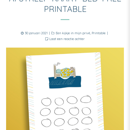
PRINTABLE
Posted
Categories
30 januari 2021
Een kijkje in mijn privé
,
Printable
on
Laat een reactie achter