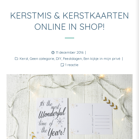
KERSTMIS & KERSTKAARTEN
ONLINE IN SHOP!
Posted
11 december 2016
Categories
on
Kerst
,
Geen categorie
,
DIY
,
Feestdagen
,
Een kijkje in mijn privé
op
1 reactie
Kerstmis
&
kerstkaarten
online
in
shop!