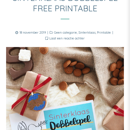
FREE PRINTABLE
Posted
Categories
18 november 2019
Geen categorie
,
Sinterklaas
,
Printable
on
Laat een reactie achter