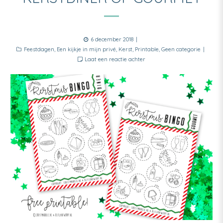
Posted
6 december 2018
Categories
on
Feestdagen
,
Een kijkje in mijn privé
,
Kerst
,
Printable
,
Geen categorie
Laat een reactie achter