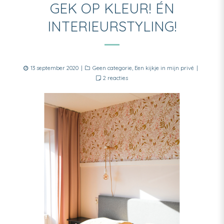
GEK OP KLEUR! ÉN
INTERIEURSTYLING!
Posted
Categories
13 september 2020
Geen categorie
,
Een kijkje in mijn privé
on
op
2 reacties
Gek
op
kleur!
Én
interieurstyling!