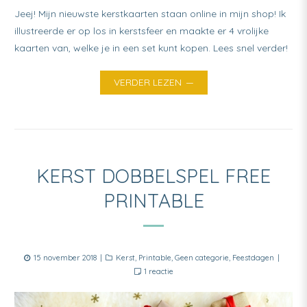
Jeej! Mijn nieuwste kerstkaarten staan online in mijn shop! Ik
illustreerde er op los in kerstsfeer en maakte er 4 vrolijke
kaarten van, welke je in een set kunt kopen. Lees snel verder!
VERDER LEZEN
KERST DOBBELSPEL FREE
PRINTABLE
Posted
Categories
15 november 2018
Kerst
,
Printable
,
Geen categorie
,
Feestdagen
on
op
1 reactie
Kerst
Dobbelspel