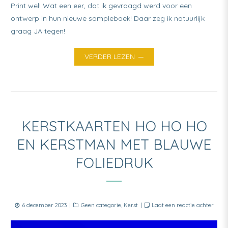
Print wel! Wat een eer, dat ik gevraagd werd voor een
ontwerp in hun nieuwe sampleboek! Daar zeg ik natuurlijk
graag JA tegen!
VERDER LEZEN
KERSTKAARTEN HO HO HO
EN KERSTMAN MET BLAUWE
FOLIEDRUK
Posted
Categories
6 december 2023
Geen categorie
,
Kerst
Laat een reactie achter
on