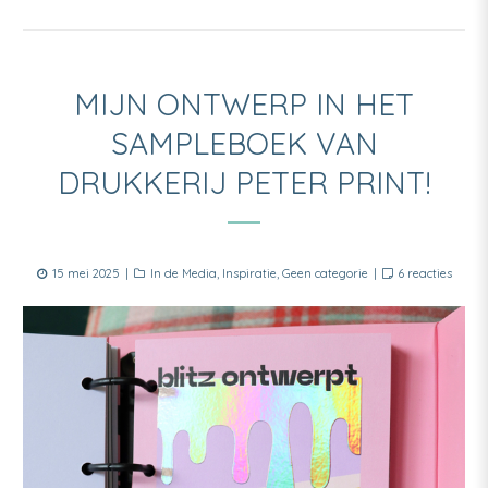
MIJN ONTWERP IN HET
SAMPLEBOEK VAN
DRUKKERIJ PETER PRINT!
Posted
Categories
op
15 mei 2025
In de Media
,
Inspiratie
,
Geen categorie
6 reacties
on
Mijn
ontwe
in
het
sampl
van
drukke
Peter
Print!