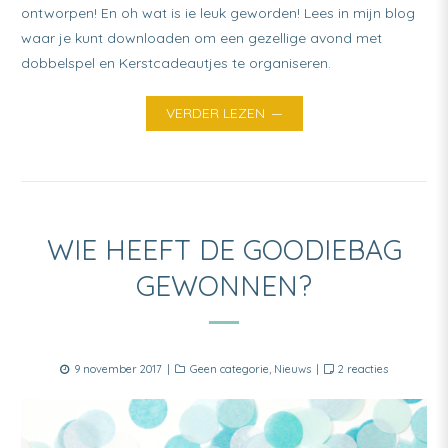
ontworpen! En oh wat is ie leuk geworden! Lees in mijn blog
waar je kunt downloaden om een gezellige avond met
dobbelspel en Kerstcadeautjes te organiseren.
VERDER LEZEN
WIE HEEFT DE GOODIEBAG
GEWONNEN?
Posted
Categories
op
9 november 2017
Geen categorie
,
Nieuws
2 reacties
on
Wie
heeft
de
goodiebag