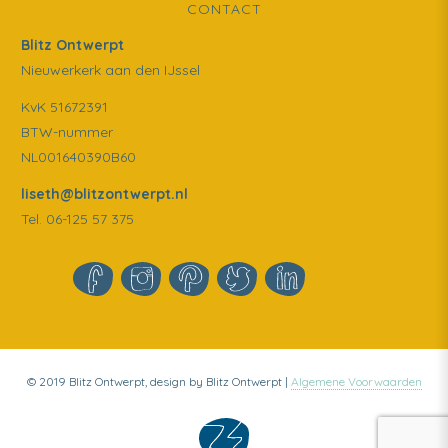
CONTACT
Blitz Ontwerpt
Nieuwerkerk aan den IJssel
KvK 51672391
BTW-nummer
NL001640390B60
liseth@blitzontwerpt.nl
Tel. 06-125 57 375
© 2019 Blitz Ontwerpt, design by Blitz Ontwerpt |
Algemene Voorwaarden