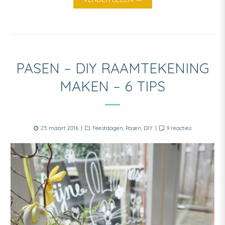
PASEN – DIY RAAMTEKENING
MAKEN – 6 TIPS
Posted
Categories
op
25 maart 2016
Feestdagen
,
Pasen
,
DIY
9 reacties
on
Pasen
–
DIY
raamtekeni
maken
–
6
tips