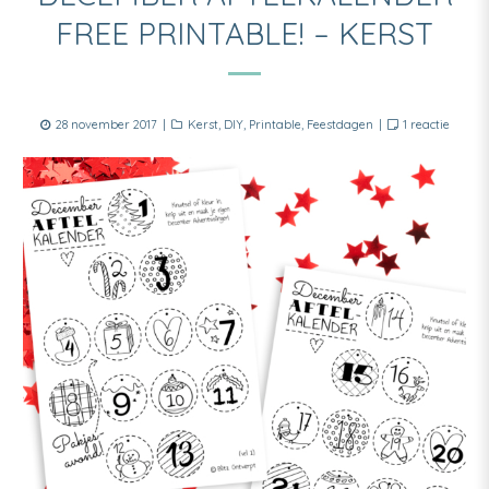
FREE PRINTABLE! – KERST
Posted
Categories
op
28 november 2017
Kerst
,
DIY
,
Printable
,
Feestdagen
1 reactie
on
‘Decem
aftelka
free
printab
–
Kerst