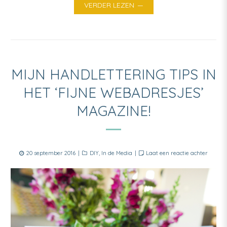
VERDER LEZEN
MIJN HANDLETTERING TIPS IN
HET ‘FIJNE WEBADRESJES’
MAGAZINE!
Posted
Categories
20 september 2016
DIY
,
In de Media
Laat een reactie achter
on