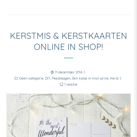
KERSTMIS & KERSTKAARTEN
ONLINE IN SHOP!
Posted
11 december 2016
Categories
on
Geen categorie
,
DIY
,
Feestdagen
,
Een kijkje in mijn privé
,
Kerst
op
1 reactie
Kerstmis
&
kerstkaarten
online
in
shop!