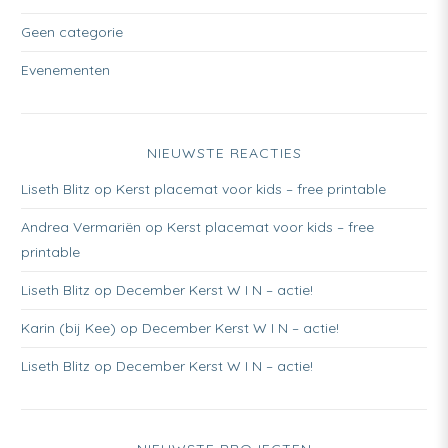
Geen categorie
Evenementen
NIEUWSTE REACTIES
Liseth Blitz
op
Kerst placemat voor kids – free printable
Andrea Vermariën
op
Kerst placemat voor kids – free
printable
Liseth Blitz
op
December Kerst W I N – actie!
Karin (bij Kee)
op
December Kerst W I N – actie!
Liseth Blitz
op
December Kerst W I N – actie!