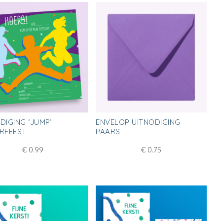
DIGING ‘JUMP’
ENVELOP UITNODIGING
RFEEST
PAARS
€
0.99
€
0.75