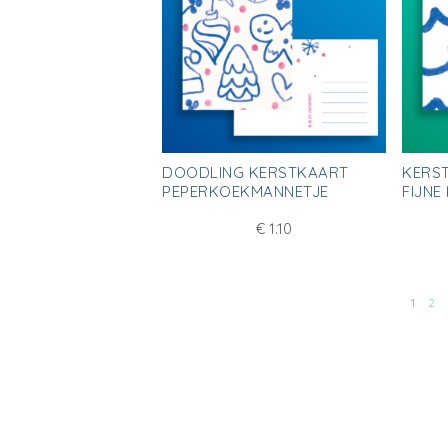
DOODLING KERSTKAART
KERS
PEPERKOEKMANNETJE
FIJNE
€
1.10
1
2