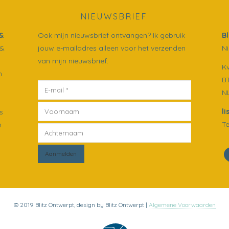
NIEUWSBRIEF
&
Ook mijn nieuwsbrief ontvangen? Ik gebruik
B
 &
jouw e-mailadres alleen voor het verzenden
Ni
van mijn nieuwsbrief.
K
n
B
N
l
s
Te
n
© 2019 Blitz Ontwerpt, design by Blitz Ontwerpt |
Algemene Voorwaarden