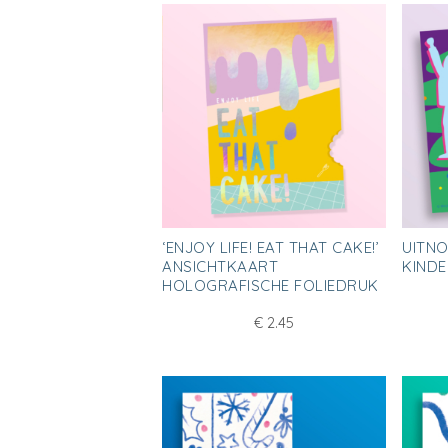
‘ENJOY LIFE! EAT THAT CAKE!’
UITNO
ANSICHTKAART
KINDE
HOLOGRAFISCHE FOLIEDRUK
€
2.45