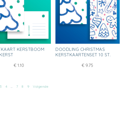
TKAART KERSTBOOM
DOODLING CHRISTMAS
 KERST
KERSTKAARTENSET 10 ST.
€
1.10
€
9.75
3
4
…
7
8
9
Volgende