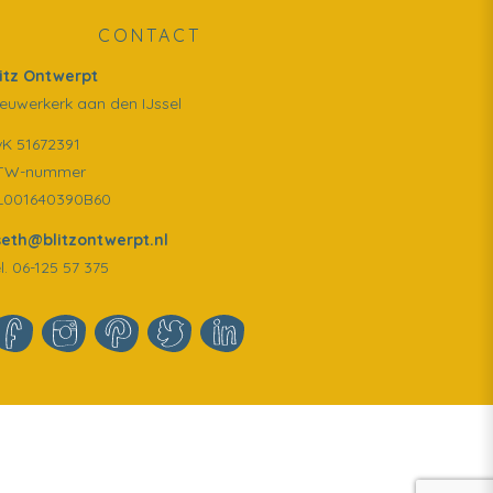
CONTACT
litz Ontwerpt
euwerkerk aan den IJssel
vK 51672391
TW-nummer
L001640390B60
iseth@blitzontwerpt.nl
l. 06-125 57 375