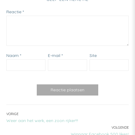
Reactie
*
Naam
*
E-mail
*
Site
BERICHT
VORIGE
PREVIOUS
Weer aan het werk, een zoon rijker!!!
NAVIGATIE
POST:
VOLGENDE
NEXT
Winnaar Facebook 500 likes!