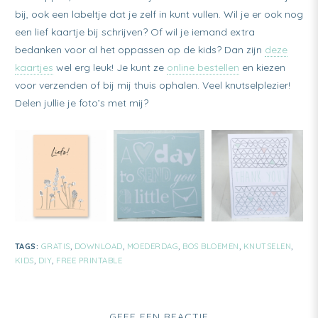
bij, ook een labeltje dat je zelf in kunt vullen. Wil je er ook nog
een lief kaartje bij schrijven? Of wil je iemand extra
bedanken voor al het oppassen op de kids? Dan zijn
deze
kaartjes
wel erg leuk! Je kunt ze
online bestellen
en kiezen
voor verzenden of bij mij thuis ophalen. Veel knutselplezier!
Delen jullie je foto’s met mij?
TAGS:
GRATIS
,
DOWNLOAD
,
MOEDERDAG
,
BOS BLOEMEN
,
KNUTSELEN
,
KIDS
,
DIY
,
FREE PRINTABLE
GEEF EEN REACTIE