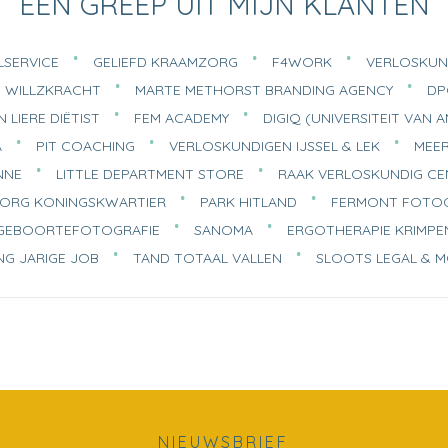
EEN GREEP UIT MIJN KLANTEN
SERVICE
GELIEFD KRAAMZORG
F4WORK
VERLOSKUN
WILLZKRACHT
MARTE METHORST BRANDING AGENCY
DP
 LIERE DIËTIST
FEM ACADEMY
DIGIQ (UNIVERSITEIT VAN
A
PIT COACHING
VERLOSKUNDIGEN IJSSEL & LEK
MEER
NNE
LITTLE DEPARTMENT STORE
RAAK VERLOSKUNDIG C
ORG KONINGSKWARTIER
PARK HITLAND
FERMONT FOTOG
E GEBOORTEFOTOGRAFIE
SANOMA
ERGOTHERAPIE KRIMPE
NG JARIGE JOB
TAND TOTAAL VALLEN
SLOOTS LEGAL & 
NIEUWSBRIEF