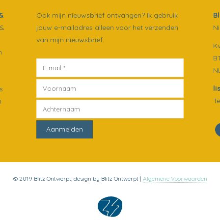
&
Ook mijn nieuwsbrief ontvangen? Ik gebruik
B
 &
jouw e-mailadres alleen voor het verzenden
Ni
van mijn nieuwsbrief.
K
n
B
N
l
s
Te
n
© 2019 Blitz Ontwerpt, design by Blitz Ontwerpt |
Algemene Voorwaarden