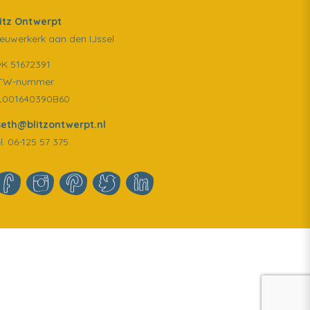
litz Ontwerpt
euwerkerk aan den IJssel
vK 51672391
TW-nummer
L001640390B60
iseth@blitzontwerpt.nl
l. 06-125 57 375