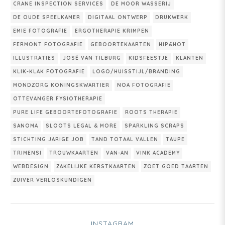
CRANE INSPECTION SERVICES
DE MOOR WASSERIJ
DE OUDE SPEELKAMER
DIGITAAL ONTWERP
DRUKWERK
EMIE FOTOGRAFIE
ERGOTHERAPIE KRIMPEN
FERMONT FOTOGRAFIE
GEBOORTEKAARTEN
HIP&HOT
ILLUSTRATIES
JOSÉ VAN TILBURG
KIDSFEESTJE
KLANTEN
KLIK-KLAK FOTOGRAFIE
LOGO/HUISSTIJL/BRANDING
MONDZORG KONINGSKWARTIER
NOA FOTOGRAFIE
OTTEVANGER FYSIOTHERAPIE
PURE LIFE GEBOORTEFOTOGRAFIE
ROOTS THERAPIE
SANOMA
SLOOTS LEGAL & MORE
SPARKLING SCRAPS
STICHTING JARIGE JOB
TAND TOTAAL VALLEN
TAUPE
TRIMENSI
TROUWKAARTEN
VAN-AN
VINK ACADEMY
WEBDESIGN
ZAKELIJKE KERSTKAARTEN
ZOET GOED TAARTEN
ZUIVER VERLOSKUNDIGEN
INSTAGRAM