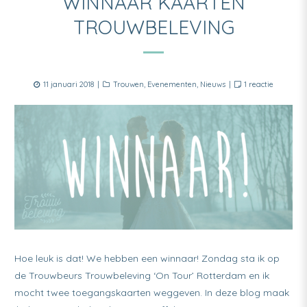
WINNAAR KAARTEN
TROUWBELEVING
Posted
Categories
op
11 januari 2018
Trouwen
,
Evenementen
,
Nieuws
1 reactie
on
Winnaar
kaarten
Trouwbel
Hoe leuk is dat! We hebben een winnaar! Zondag sta ik op
de Trouwbeurs Trouwbeleving ‘On Tour’ Rotterdam en ik
mocht twee toegangskaarten weggeven. In deze blog maak