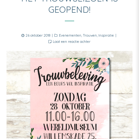
GEOPEND!
Posted
Categories
26 oktober 2018
Evenementen
,
Trouwen
,
Inspiratie
on
Laat een reactie achter