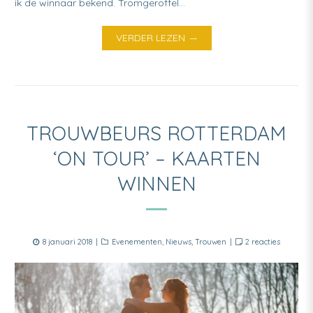
ik de winnaar bekend. Tromgeroffel…
VERDER LEZEN
TROUWBEURS ROTTERDAM
‘ON TOUR’ – KAARTEN
WINNEN
Posted
Categories
op
8 januari 2018
Evenementen
,
Nieuws
,
Trouwen
2 reacties
on
Trouwbe
Rotterd
‘On
Tour’
–