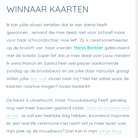
WINNAAR KAARTEN
Ik kan jullie alvast vertellen dat er een dame heeft
gewonnen… iemand die mee deed, niet voor zichzelf maar
voor haar schoondochter. Hoe lief! Zij is ceremoniemeester
op de bruiloft van haar vriendin.
Marja Barbier
gefeliciteerd
met de tickets! Super lief dat je mee deed voor jouw meiden!
Ik wens Manon en Saskia heel veel plezier aankomende
zondag op de bruidsbeurs en zie jullie daar natuurlijk graag!
Willen jullie
een mail
sturen naar mij? Met het adres waar de
kaarten naartoe mogen? Alvast bedankt!
De beurs is uitverkocht, maar Trouwbeleving heeft gelukkig
nog veel meer beurzen gepland staan.
Data en locaties vind
je hier
. Je zult een heerlijke dag hebben, boordevol inspiratie
én een real-life ceremonie mét taart! Wil je meer lezen over
mijn plek op de trouwbeurs? Dan kan in mijn
vorige blog
.