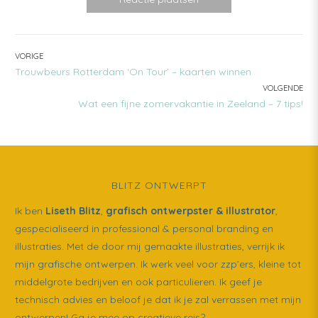
BERICHT
VORIGE
PREVIOUS
Trouwbeurs Rotterdam ‘On Tour’ – kaarten winnen
NAVIGATIE
POST:
VOLGENDE
NEXT
Wat een fijne zomervakantie in Zeeland – 7 tips!
POST:
BLITZ ONTWERPT
Ik ben
Liseth Blitz
,
grafisch ontwerpster & illustrator
,
gespecialiseerd in professional & personal branding en
illustraties. Met de door mij gemaakte illustraties, verrijk ik
mijn grafische ontwerpen. Ik werk veel voor zzp’ers, kleine tot
middelgrote bedrijven en ook particulieren. Ik geef je
technisch advies en beloof je dat ik je zal verrassen met mijn
ontwerpen! Ga je mee op creatieve reis?