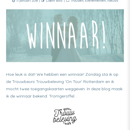
Posted
Author
Categories
11 januari 2018
Liseth Blitz
Trouwen
,
Evenementen
,
Nieuws
on
Hoe leuk is dat! We hebben een winnaar! Zondag sta ik op
de Trouwbeurs Trouwbeleving ‘On Tour’ Rotterdam en ik
mocht twee toegangskaarten weggeven. In deze blog maak
ik de winnaar bekend. Tromgeroffel…