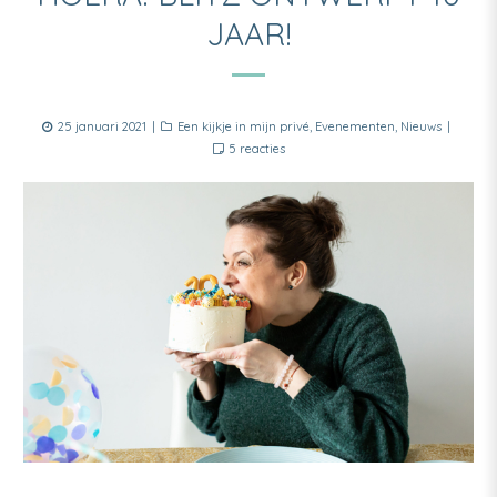
JAAR!
Posted
Categories
25 januari 2021
Een kijkje in mijn privé
,
Evenementen
,
Nieuws
on
op
5 reacties
Hoera!
Blitz
Ontwerpt
10
jaar!