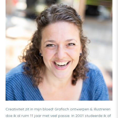
Creativiteit zit in mijn bloed! Grafisch ontwerpen & illustreren
doe ik al ruim 11 jaar met veel passie. In 2001 studeerde ik af