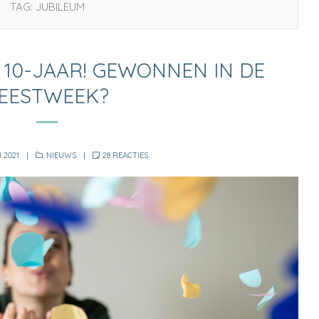
TAG:
JUBILEUM
 10-JAAR! GEWONNEN IN DE
EESTWEEK?
CATEGORIES
OP
 2021
NIEUWS
28 REACTIES
BLITZ
ONTWERPT
10-
JAAR!
GEWONNEN
IN
DE
FEESTWEEK?