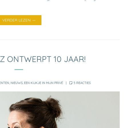
VERDER LEZEN
TZ ONTWERPT 10 JAAR!
IES
OP
ENTEN
,
NIEUWS
,
EEN KIJKJE IN MIJN PRIVÉ
5 REACTIES
HOERA!
BLITZ
ONTWERPT
10
JAAR!