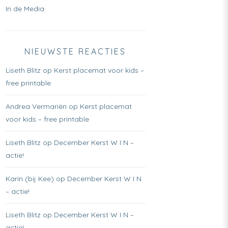
In de Media
NIEUWSTE REACTIES
Liseth Blitz
op
Kerst placemat voor kids –
free printable
Andrea Vermariën
op
Kerst placemat
voor kids – free printable
Liseth Blitz
op
December Kerst W I N –
actie!
Karin (bij Kee)
op
December Kerst W I N
– actie!
Liseth Blitz
op
December Kerst W I N –
actie!