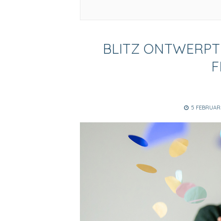
BLITZ ONTWERPT
F
POSTED
5 FEBRUARI
ON