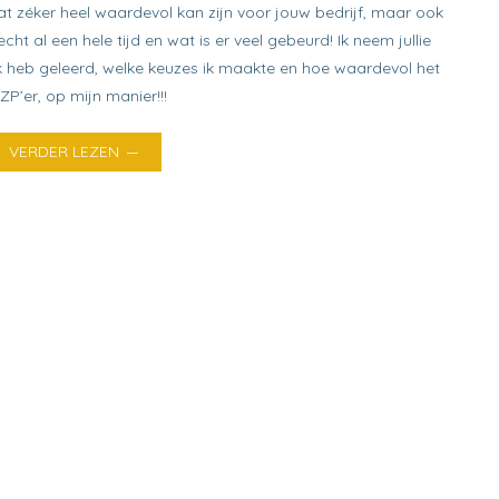
t zéker heel waardevol kan zijn voor jouw bedrijf, maar ook
cht al een hele tijd en wat is er veel gebeurd! Ik neem jullie
k heb geleerd, welke keuzes ik maakte en hoe waardevol het
P’er, op mijn manier!!!
VERDER LEZEN