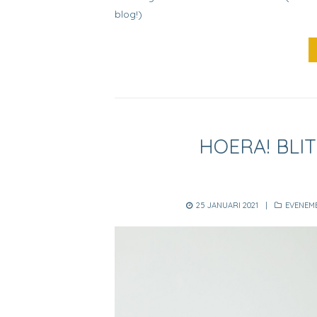
blog!)
HOERA! BLI
POSTED
CATEGOR
25 JANUARI 2021
EVENEM
ON