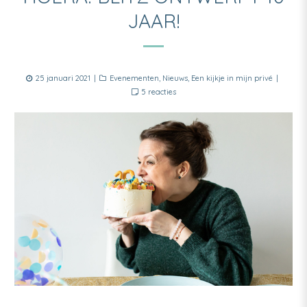
JAAR!
Posted
Categories
25 januari 2021
Evenementen
,
Nieuws
,
Een kijkje in mijn privé
on
op
5 reacties
Hoera!
Blitz
Ontwerpt
10
jaar!