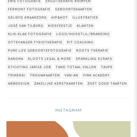
EMIE FOTOGRAFIE
ERGOTHERAPIE KRIMPEN
FERMONT FOTOGRAFIE
GEBOORTEKAARTEN
GELIEFD KRAAMZORG
HIP&HOT
ILLUSTRATIES
JOSÉ VAN TILBURG
KIDSFEESTJE
KLANTEN
KLIK-KLAK FOTOGRAFIE
LOGO/HUISSTIJL/BRANDING
OTTEVANGER FYSIOTHERAPIE
PIT COACHING
PURE LIFE GEBOORTEFOTOGRAFIE
ROOTS THERAPIE
SANOMA
SLOOTS LEGAL & MORE
SPARKLING SCRAPS
STICHTING JARIGE JOB
TAND TOTAAL VALLEN
TAUPE
TRIMENSI
TROUWKAARTEN
VAN-AN
VINK ACADEMY
WEBDESIGN
ZAKELIJKE KERSTKAARTEN
ZOET GOED TAARTEN
INSTAGRAM