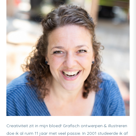
Creativiteit zit in mijn bloed! Grafisch ontwerpen & illustreren
doe ik al ruim 11 jaar met veel passie. In 2001 studeerde ik af