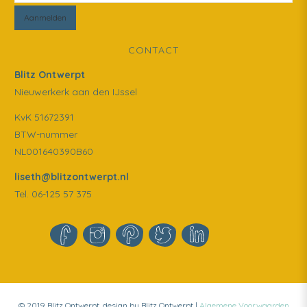
CONTACT
Blitz Ontwerpt
Nieuwerkerk aan den IJssel
KvK 51672391
BTW-nummer
NL001640390B60
liseth@blitzontwerpt.nl
Tel. 06-125 57 375
© 2019 Blitz Ontwerpt, design by Blitz Ontwerpt |
Algemene Voorwaarden