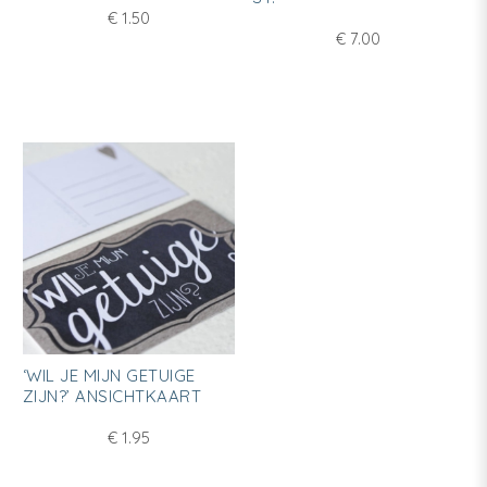
€
1.50
€
7.00
‘WIL JE MIJN GETUIGE
ZIJN?’ ANSICHTKAART
€
1.95