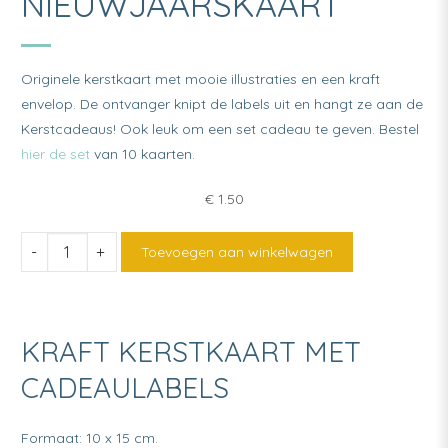
NIEUWJAARSKAART
Originele kerstkaart met mooie illustraties en een kraft
envelop. De ontvanger knipt de labels uit en hangt ze aan de
Kerstcadeaus! Ook leuk om een set cadeau te geven. Bestel
hier de set
van 10 kaarten.
€
1.50
Kraft
Toevoegen aan winkelwagen
Kerst-
en
nieuwjaarskaart
KRAFT KERSTKAART MET
quantity
CADEAULABELS
Formaat: 10 x 15 cm.