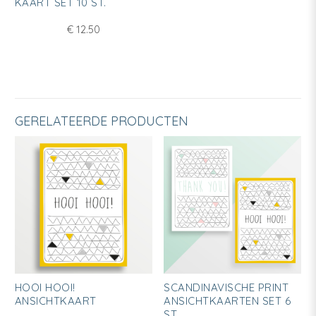
KAART SET 10 ST.
heeft
meerdere
€
12.50
variaties.
Deze
optie
kan
gekozen
GERELATEERDE PRODUCTEN
worden
op
de
productpagina
HOOI HOOI!
SCANDINAVISCHE PRINT
ANSICHTKAART
ANSICHTKAARTEN SET 6
ST.