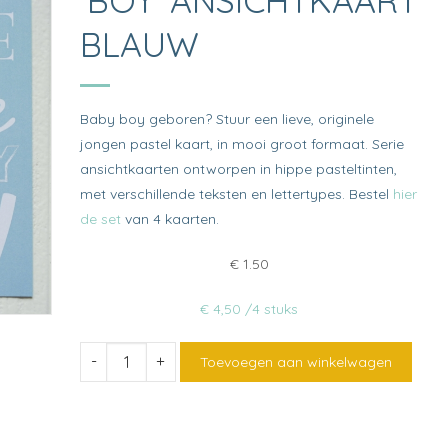
‘BOY’ ANSICHTKAART
BLAUW
Baby boy geboren? Stuur een lieve, originele
jongen pastel kaart, in mooi groot formaat. Serie
ansichtkaarten ontworpen in hippe pasteltinten,
met verschillende teksten en lettertypes. Bestel
hier
de set
van 4 kaarten.
€
1.50
€ 4,50 /4 stuks
'Boy'
Toevoegen aan winkelwagen
ansichtkaart
blauw
quantity