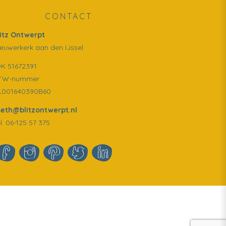
CONTACT
litz Ontwerpt
euwerkerk aan den IJssel
vK 51672391
TW-nummer
L001640390B60
iseth@blitzontwerpt.nl
l. 06-125 57 375