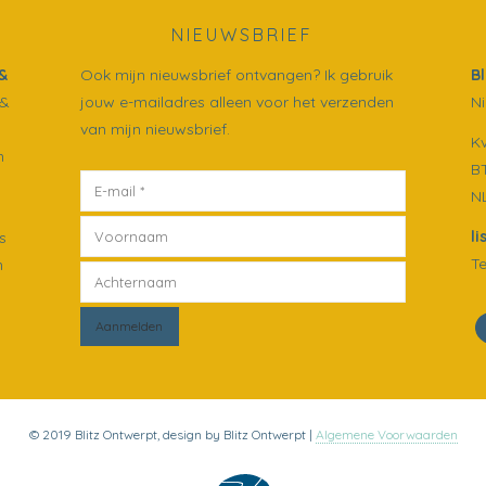
NIEUWSBRIEF
&
Ook mijn nieuwsbrief ontvangen? Ik gebruik
B
 &
jouw e-mailadres alleen voor het verzenden
Ni
van mijn nieuwsbrief.
K
n
B
N
l
s
Te
n
© 2019 Blitz Ontwerpt, design by Blitz Ontwerpt |
Algemene Voorwaarden