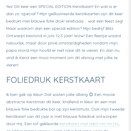
Yes! Dit keer een SPECIAL EDITION Kerstkaart! En wat is er
dan zo ‘special’? Mijn geïllustreerde kerstkaarten zijn dit keer
bedrukt met blauwe folie druk! Wiehaaa…. wat een feest zeg!
Maar waarom dan een special edition? Mijn bedrijf Blitz
Ontwerpt bestond in juni 12,5 jaar! Wow! Een feestje waard
natuurlijk, maar door privé omstandigheden rondom mijn
papa stond mijn hoofd er niet naar dit te vieren. En dan nu,
vind ik Kerst een mooi moment om dit alsnog met jullie te
vieren!
FOLIEDRUK KERSTKAART
Ik ben gek op kleur! Dat wisten jullie allang 😉 Een mooie
abstracte Kerstman dit keer, knallend in kleur én een met
blauwe folie bedrukte bol op zijn kerstmuts. Ook mijn tweede
kerstkaart van dit jaar is met blauwe foliedruk ontworpen
door mij. Een tof gekleurde
kerstkaart met tekst Ho Ho Ho
,
en lekker laagje sneeuw erop (of is het icing, voor de