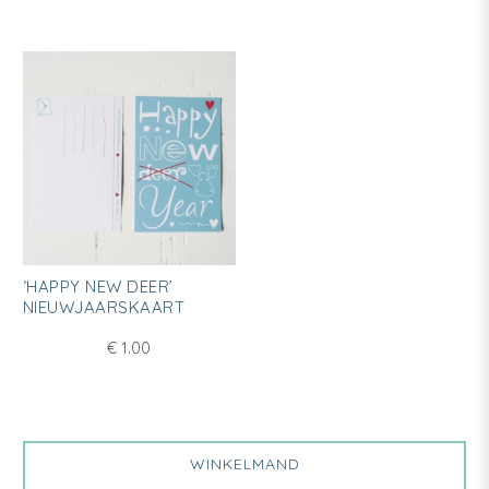
Dit
‘HAPPY NEW DEER’
product
NIEUWJAARSKAART
heeft
€
1.00
meerdere
variaties.
Deze
optie
WINKELMAND
kan