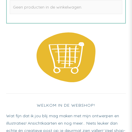
gekozen
Geen producten in de winkelwagen.
worden
op
de
productpagina
WELKOM IN DE WEBSHOP!
Wat fijn dat ik jou blij mag maken met mijn ontwerpen en
illustraties! Ansichtkaarten en nog meer... Niets leuker dan
echte én creatieve post op je deurmat zien vallen! Veel shop-