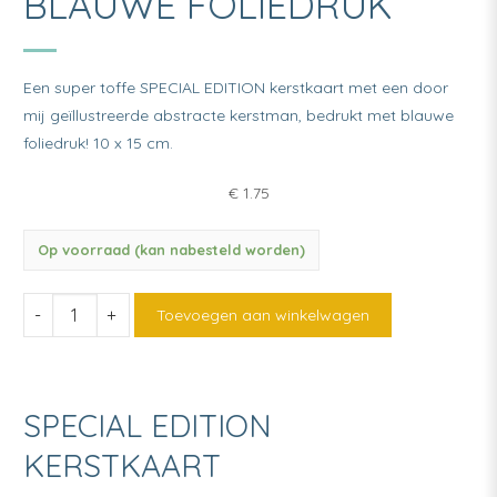
BLAUWE FOLIEDRUK
Een super toffe SPECIAL EDITION kerstkaart met een door
mij geïllustreerde abstracte kerstman, bedrukt met blauwe
foliedruk! 10 x 15 cm.
€
1.75
Op voorraad (kan nabesteld worden)
Kerstkaart
Toevoegen aan winkelwagen
Kerstman
blauwe
foliedruk
SPECIAL EDITION
quantity
KERSTKAART