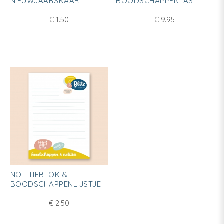
NIEUWJAARSKAART
BOODSCHAPPENTAS
€
1.50
€
9.95
NOTITIEBLOK &
BOODSCHAPPENLIJSTJE
€
2.50