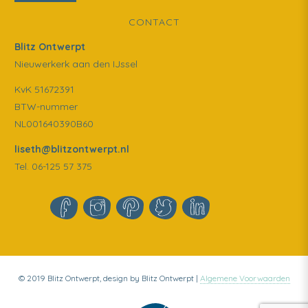
CONTACT
Blitz Ontwerpt
Nieuwerkerk aan den IJssel
KvK 51672391
BTW-nummer
NL001640390B60
liseth@blitzontwerpt.nl
Tel. 06-125 57 375
© 2019 Blitz Ontwerpt, design by Blitz Ontwerpt |
Algemene Voorwaarden