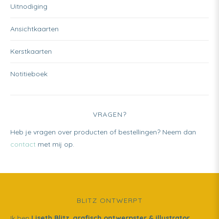
Uitnodiging
Ansichtkaarten
Kerstkaarten
Notitieboek
VRAGEN?
Heb je vragen over producten of bestellingen? Neem dan
contact
met mij op.
BLITZ ONTWERPT
Ik ben
Liseth Blitz
,
grafisch ontwerpster & illustrator
,