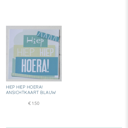
Dit
HIEP HIEP HOERA!
product
ANSICHTKAART BLAUW
heeft
€
1.50
meerdere
variaties.
Deze
optie