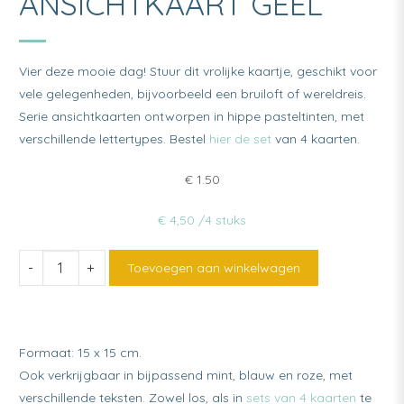
ANSICHTKAART GEEL
Vier deze mooie dag! Stuur dit vrolijke kaartje, geschikt voor
vele gelegenheden, bijvoorbeeld een bruiloft of wereldreis.
Serie ansichtkaarten ontworpen in hippe pasteltinten, met
verschillende lettertypes. Bestel
hier de set
van 4 kaarten.
€
1.50
€ 4,50 /4 stuks
'Celebrate'
Toevoegen aan winkelwagen
ansichtkaart
geel
quantity
Formaat: 15 x 15 cm.
Ook verkrijgbaar in bijpassend mint, blauw en roze, met
verschillende teksten. Zowel los, als in
sets van 4 kaarten
te