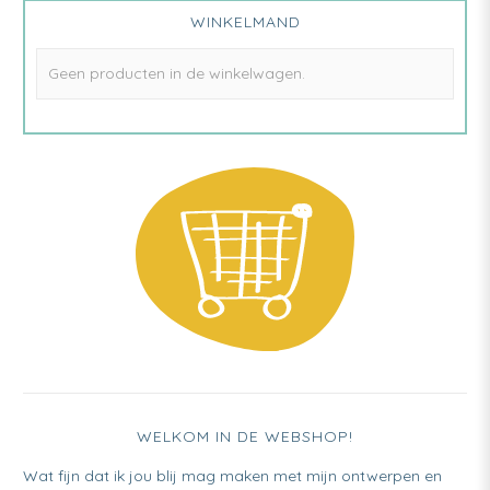
WINKELMAND
kan
gekozen
Geen producten in de winkelwagen.
worden
op
de
productpagina
WELKOM IN DE WEBSHOP!
Wat fijn dat ik jou blij mag maken met mijn ontwerpen en