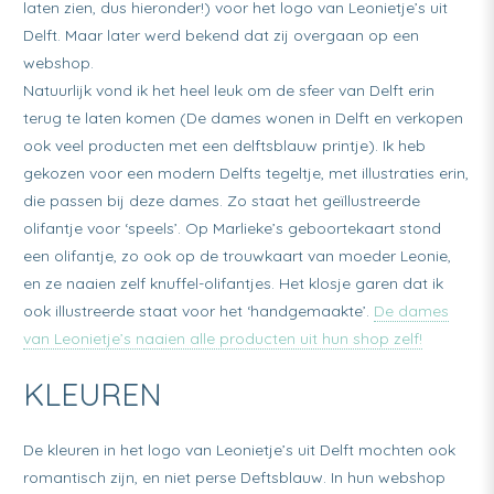
laten zien, dus hieronder!) voor het logo van Leonietje’s uit
Delft. Maar later werd bekend dat zij overgaan op een
webshop.
Natuurlijk vond ik het heel leuk om de sfeer van Delft erin
terug te laten komen (De dames wonen in Delft en verkopen
ook veel producten met een delftsblauw printje). Ik heb
gekozen voor een modern Delfts tegeltje, met illustraties erin,
die passen bij deze dames. Zo staat het geïllustreerde
olifantje voor ‘speels’. Op Marlieke’s geboortekaart stond
een olifantje, zo ook op de trouwkaart van moeder Leonie,
en ze naaien zelf knuffel-olifantjes. Het klosje garen dat ik
ook illustreerde staat voor het ‘handgemaakte’.
De dames
van Leonietje’s naaien alle producten uit hun shop zelf!
KLEUREN
De kleuren in het logo van Leonietje’s uit Delft mochten ook
romantisch zijn, en niet perse Deftsblauw. In hun webshop