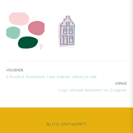
BERICHT
VOLGENDE
VOLGENDE:
E-book & illustraties ‘Leer trainen vanuit je vak’
NAVIGATIE
VORIGE
VORIGE:
Logo virtueel assistent VA Zuidplas
BLITZ ONTWERPT