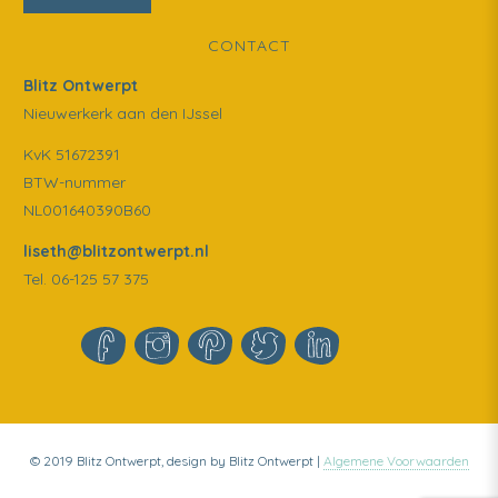
CONTACT
Blitz Ontwerpt
Nieuwerkerk aan den IJssel
KvK 51672391
BTW-nummer
NL001640390B60
liseth@blitzontwerpt.nl
Tel. 06-125 57 375
© 2019 Blitz Ontwerpt, design by Blitz Ontwerpt |
Algemene Voorwaarden