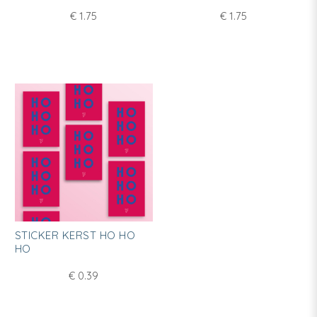
€
1.75
€
1.75
STICKER KERST HO HO
HO
€
0.39