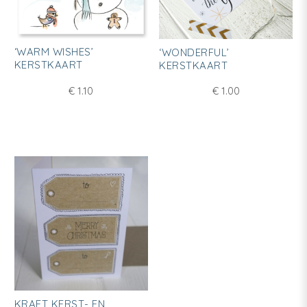
‘WARM WISHES’
‘WONDERFUL’
KERSTKAART
KERSTKAART
€
1.10
€
1.00
KRAFT KERST- EN