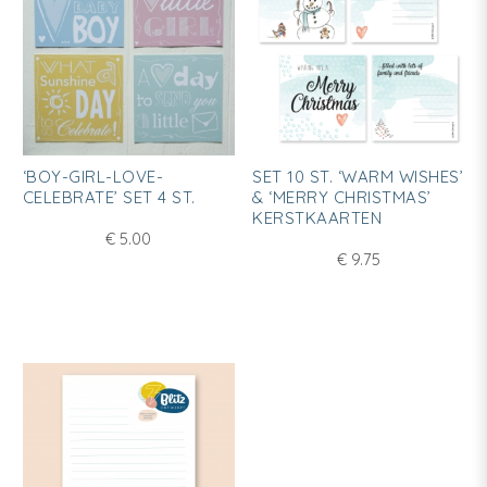
‘BOY-GIRL-LOVE-
SET 10 ST. ‘WARM WISHES’
CELEBRATE’ SET 4 ST.
& ‘MERRY CHRISTMAS’
KERSTKAARTEN
€
5.00
€
9.75