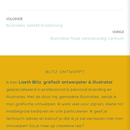
BERICHT
VOLGENDE
VOLGENDE:
Illustraties Geliefd Kraamzorg
NAVIGATIE
VORIGE
VORIGE:
Illustraties Raak Verloskundig Centrum
BLITZ ONTWERPT
Ik ben
Liseth Blitz
,
grafisch ontwerpster & illustrator
,
gespecialiseerd in professional & personal branding en
illustraties. Met de door mij gemaakte illustraties, verrijk ik
mijn grafische ontwerpen. Ik werk veel voor zzp’ers, kleine tot
middelgrote bedrijven en ook particulieren. Ik geef je
technisch advies en beloof je dat ik je zal verrassen met mijn
ontwerpen! Ga je mee op creatieve reis?