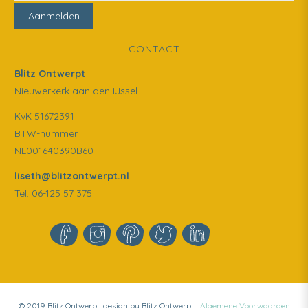
CONTACT
Blitz Ontwerpt
Nieuwerkerk aan den IJssel
KvK 51672391
BTW-nummer
NL001640390B60
liseth@blitzontwerpt.nl
Tel. 06-125 57 375
© 2019 Blitz Ontwerpt, design by Blitz Ontwerpt |
Algemene Voorwaarden