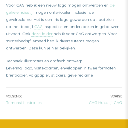
Voor CAG heb ik een nieuw logo mogen ontwerpen en
de
gehele huisstijl
mogen ontwikkelen inclusief de
gevelreclame. Het is een fris logo geworden dat laat zien
dat het bedrijf
CAG
inspecties en onderzoeken in gebouwen
uitvoert. Ook
deze folder
heb ik voor CAG ontworpen. Voor
‘zusterbedrijf’ Amned heb ik diverse items mogen
ontwerpen. Deze kun je hier bekijken.
Techniek: illustraties en grafisch ontwerp
Levering: logo, visitekaarten, enveloppen in twee formaten,
briefpapier, volgpapier, stickers, gevelreclame
BERICHT
VOLGENDE
VORIGE
VOLGENDE:
VORIGE:
Trimensi illustraties
CAG Huisstijl CAG
NAVIGATIE