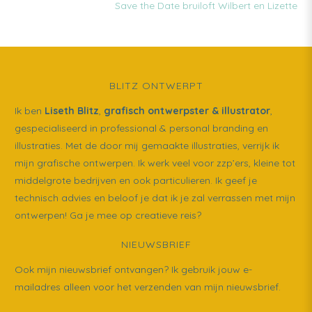
VORIGE:
Save the Date bruiloft Wilbert en Lizette
BLITZ ONTWERPT
Ik ben
Liseth Blitz
,
grafisch ontwerpster & illustrator
,
gespecialiseerd in professional & personal branding en
illustraties. Met de door mij gemaakte illustraties, verrijk ik
mijn grafische ontwerpen. Ik werk veel voor zzp’ers, kleine tot
middelgrote bedrijven en ook particulieren. Ik geef je
technisch advies en beloof je dat ik je zal verrassen met mijn
ontwerpen! Ga je mee op creatieve reis?
NIEUWSBRIEF
Ook mijn nieuwsbrief ontvangen? Ik gebruik jouw e-
mailadres alleen voor het verzenden van mijn nieuwsbrief.