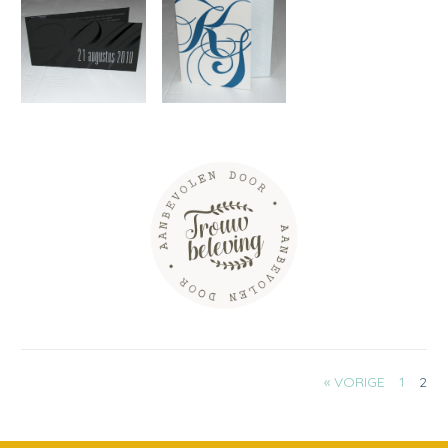
« VORIGE
1
2